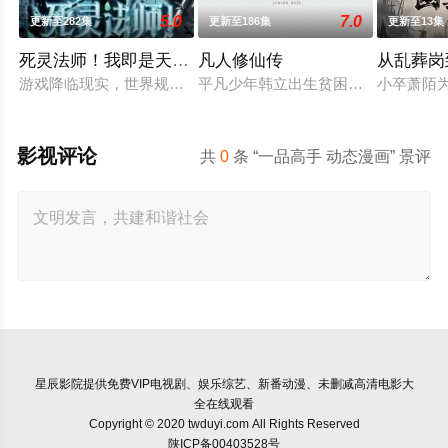
5.0
7.0
更新至282集
更新至186集
更新至13集
死灵法师！我即是天灾动态漫画
凡人修仙传
从乱葬岗
游戏降临现实，世界规则颠覆，人类进入全民转职时代。 唯有成
平凡少年韩立出生贫困，为了让家人
小卒萧陌
影视评论
共
0
条 “一品高手 动态漫画” 景评
星辰影院
提供免费VIP电视剧、娱乐综艺、新番动漫、未删减高清电影大
全在线观看
Copyright © 2020 twduyi.com All Rights Reserved
陕ICP备00403528号