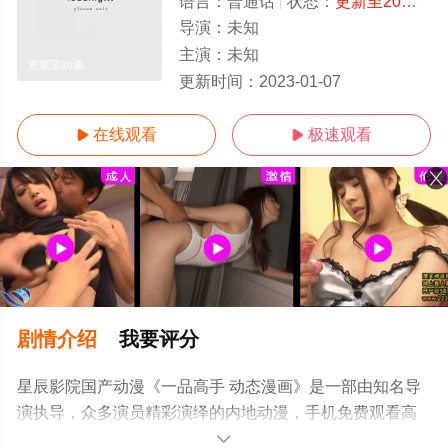
语言：
普通话
状态：
更新至20集
- 
导演：
未知
主演：
未知
更新至20集
更新时间：
2023-01-07
在线观看
极速观看


剧情介绍
我要评分
星辰影院国产动漫《一品高手 动态漫画》是一部由知名导
演执导，众多演员精彩演绎的内地动漫，手机免费观看高
清无删减完整版动漫全集就上星辰影视，更多相关信息可
