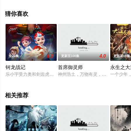
移步至豆瓣动漫、电视猫或剧情网等平台了解。
猜你喜欢
6.0
4.0
全26集
更新至100集
更新至08集
钶龙战记
首席御灵师
永生之大
乐小宇受力奥和剑齿虎的委托，需要穿越到过去不同的时空，寻
神州浩土，万物有灵，与精灵结成伙
一个少年
相关推荐