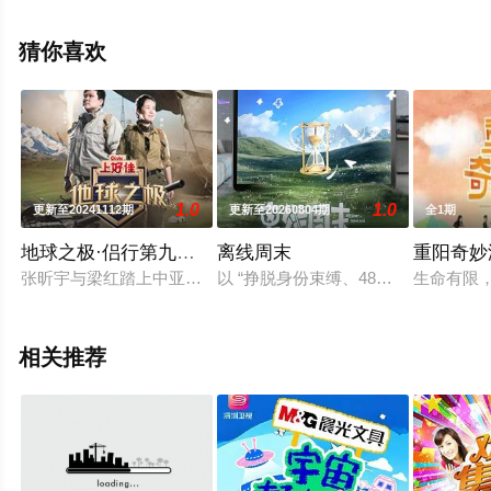
多相关信息可移步至豆瓣综艺、电视猫或剧情网等平台了
解。
猜你喜欢
1.0
1.0
更新至20241112期
更新至20260804期
全1期
地球之极·侣行第九季上篇
离线周末
重阳奇妙游
张昕宇与梁红踏上中亚之旅，探索东西方交汇的神秘之地。他们将围
以 “挣脱身份束缚、48小时平行人生
生命有限，
相关推荐