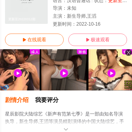
语言：
汉语普通话
状态：
更新至20220312期
导演：
未知
主演：
新生导师,王滔
更新至20220312期
更新时间：
2022-10-16
在线观看
极速观看


剧情介绍
我要评分
星辰影院大陆综艺《新声有范第七季》是一部由知名导演
执导，新生导师,王滔等演员精彩演绎的中国大陆综艺，手
机免费观看高清无删减完整版综艺节目就上星辰影视，更
