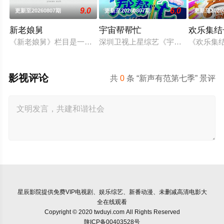
9.0
6.0
更新至20260807期
更新至20260807期
更新至2026
新老娘舅
宇宙帮帮忙
欢乐集结
《新老娘舅》栏目是一档全国首创的调解类谈话节目，由新娱乐
深圳卫视上星综艺《宇宙帮帮忙》是
《欢乐集
影视评论
共
0
条 “新声有范第七季” 景评
星辰影院
提供免费VIP电视剧、娱乐综艺、新番动漫、未删减高清电影大
全在线观看
Copyright © 2020 twduyi.com All Rights Reserved
陕ICP备00403528号