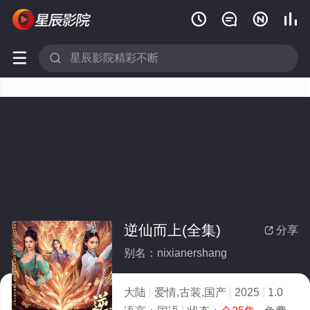






逆仙而上(全集)
分享

别名：nixianershang
大陆
爱情,古装,国产
2025
1.0