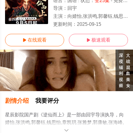
语言：
国语
状态：
全25集
- 免费在线观看
导演：
回宇
主演：
向婧怡,张洪鸣,郭馨钰,钱思怡,章凯玥,张雅梦,郭康敏,张海峰,李天余,宋亚刚
全25集/全集
更新时间：
2025-09-15
在线观看
极速观看


剧情介绍
我要评分
星辰影院国产剧《逆仙而上》是一部由回宇导演执导，向
婧怡,张洪鸣,郭馨钰,钱思怡,章凯玥,张雅梦,郭康敏,张海峰,
李天余,宋亚刚等演员精彩演绎的大陆电视剧，大结局剧情
