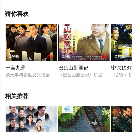
已揭晓（全25集），手机免费观看高清无删减完整版电视
剧全集就上星辰影视，更多相关信息可移步至豆瓣电视
猜你喜欢
剧、电视猫或剧情网等平台了解。
4.0
8.0
全56集
全4集
全18集
一言九鼎
巴岳山剿匪记
密探1987
聂天丰与张世恩义结金兰，后张家惨遭日寇屠杀，张家四个儿女
《巴岳山剿匪记》讲述了解放前夕，
《密探》
相关推荐