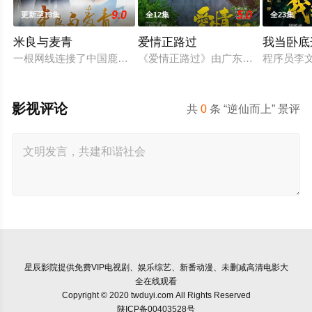
9.0
5.0
更新至13集
全12集
全23集
米良与麦青
爱情正路过
我当卧底
一根网线连接了中国鹿鸣村和英国牛津，麦香通过视频向米良宣
《爱情正路过》由广东局选送，岭南文
程序员李
影视评论
共
0
条 “逆仙而上” 景评
星辰影院
提供免费VIP电视剧、娱乐综艺、新番动漫、未删减高清电影大
全在线观看
Copyright © 2020 twduyi.com All Rights Reserved
陕ICP备00403528号