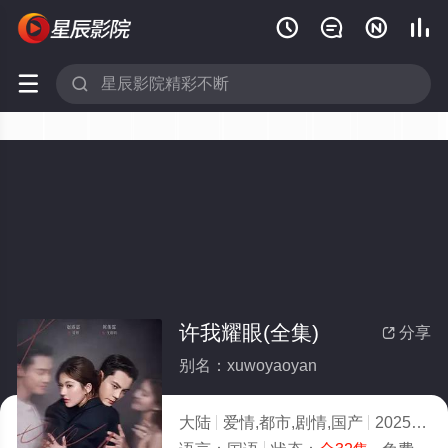






许我耀眼(全集)
分享

别名：xuwoyaoyan
大陆
爱情,都市,剧情,国产
2025
8.0