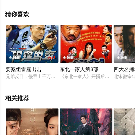
局剧情已揭晓（全32集），手机免费观看高清无删减完整
版电视剧全集就上星辰影视，更多相关信息可移步至豆瓣
猜你喜欢
电视剧、电视猫或剧情网等平台了解。
5.0
9.0
全24集
全40集
全30集
要案组雷霆出击
东北一家人第3部
四大名捕2
兄弟反目，侵吞上千万资产。绑架案后真相大白……兄弟情深，
《东北一家人》开播后红遍了大江南
北宋徽宗
相关推荐