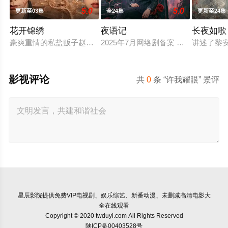
5.0
5.0
更新至03集
全24集
更新至24集
花开锦绣
夜语记
长夜如歌
豪爽重情的私盐贩子赵凌虽出身草莽，却心怀壮志，他结识了遭
2025年7月网络剧备案 当代 都市 
讲述了黎
影视评论
共
0
条 “许我耀眼” 景评
星辰影院
提供免费VIP电视剧、娱乐综艺、新番动漫、未删减高清电影大
全在线观看
Copyright © 2020 twduyi.com All Rights Reserved
陕ICP备00403528号