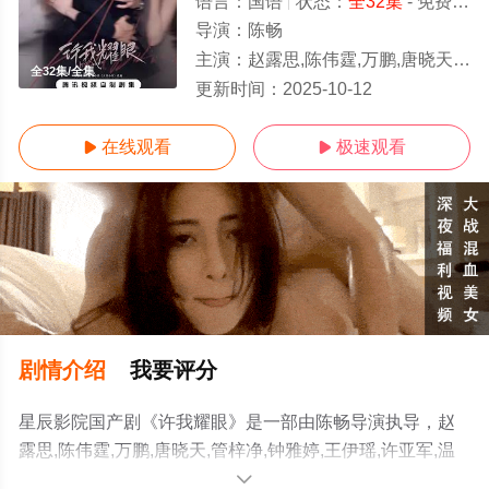
语言：
国语
状态：
全32集
- 免费在线观看
导演：
陈畅
主演：
赵露思,陈伟霆,万鹏,唐晓天,管梓净,钟雅婷,王伊瑶,许亚军,温峥嵘,范世錡,冯晖,刘敏
全32集/全集
更新时间：
2025-10-12
在线观看
极速观看


剧情介绍
我要评分
星辰影院国产剧《许我耀眼》是一部由陈畅导演执导，赵
露思,陈伟霆,万鹏,唐晓天,管梓净,钟雅婷,王伊瑶,许亚军,温
峥嵘,范世錡,冯晖,刘敏等演员精彩演绎的大陆电视剧，大结
