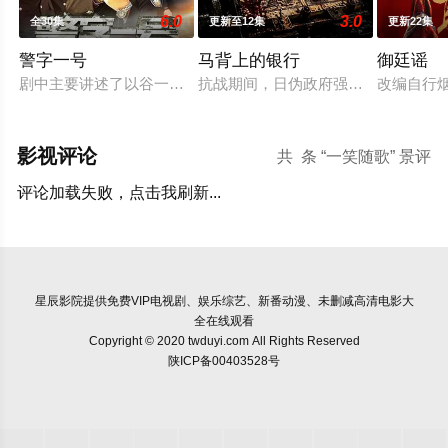
6.0
3.0
全30集
更新至12集
更新22集
警字一号
马背上的银行
御廷谣
剧中主要讲述了以谷一诚（李 崇霄饰演）为代表的冀北市公安刑
抗战期间，日伪政府强行推广、使用
改编自行
影视评论
共
条 “一笑随歌” 景评
评论加载失败，点击我刷新...
星辰影院
提供免费VIP电视剧、娱乐综艺、新番动漫、未删减高清电影大
全在线观看
Copyright © 2020 twduyi.com All Rights Reserved
陕ICP备00403528号