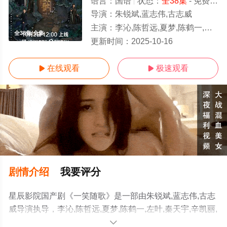
语言：
国语
状态：
全38集
- 免费在线观看
导演：
朱锐斌,蓝志伟,古志威
主演：
李沁,陈哲远,夏梦,陈鹤一,左叶,秦天宇,辛凯丽,张珹朗,盛英豪,王子腾,田广宇,李卓扬,张兆
全38集/全集
更新时间：
2025-10-16
在线观看
极速观看


剧情介绍
我要评分
星辰影院国产剧《一笑随歌》是一部由朱锐斌,蓝志伟,古志
威导演执导，李沁,陈哲远,夏梦,陈鹤一,左叶,秦天宇,辛凯丽,
张珹朗,盛英豪,王子腾,田广宇,李卓扬,张兆辉,赵滨,徐飒,丁
