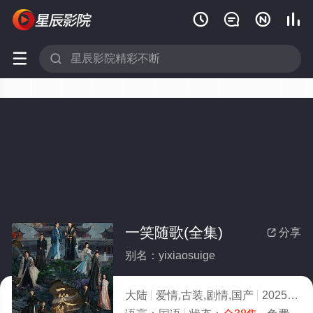






一笑随歌(全集)
分享

别名：yixiaosuige
大陆
爱情,古装,剧情,国产
2025
10.