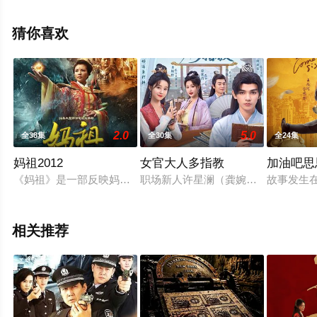
嘉文,胡然,夏铭浩,李彧,卢星宇,萨顶顶,付宏声,杜雨宸,孙迪,
王子睿,贾景晖,瞿楚原等演员精彩演绎的大陆电视剧，大结
猜你喜欢
局剧情已揭晓（全38集），手机免费观看高清无删减完整
版电视剧全集就上星辰影视，更多相关信息可移步至豆瓣
电视剧、电视猫或剧情网等平台了解。
2.0
5.0
全38集
全30集
全24集
妈祖2012
女官大人多指教
加油吧思
《妈祖》是一部反映妈祖生平事迹的神话励志剧，以广泛流传的
职场新人许星澜（龚婉怡饰）意外穿
故事发生
相关推荐