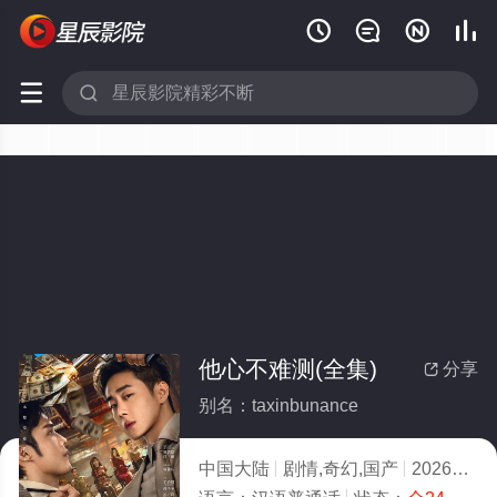






他心不难测(全集)
分享

别名：taxinbunance
中国大陆
剧情,奇幻,国产
2026
8.0