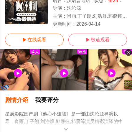
语言：
汉语普通话
状态：
全24集
- 
导演：
沈沁源
主演：
肖雨,丁子朗,刘浩群,郭馨钰,祁晨
1-24全集/大结局
更新时间：
2026-04-14
在线观看
极速观看


剧情介绍
我要评分
星辰影院国产剧《他心不难测》是一部由沈沁源导演执
导，肖雨,丁子朗,刘浩群,郭馨钰,祁晨等演员精彩演绎的中
国大陆电视剧，大结局剧情已揭晓（1-24全集），手机免
