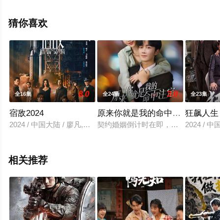
费观看高清无删减完整版电视剧全集就上星辰影视，更多
相关信息可移步至豆瓣电视剧、电视猫或剧情网等平台了
猜你喜欢
解。
8.0
3.0
全16集
全24集
全23集
宿敌2024
原来你就是我的命中注定
狂飙人生
2024 / 中国大陆 / 廖凡,朱珠,张开泰,李健,奇道
契约婚姻倒计时在即，忠犬霸总聂凌
2024 / 
相关推荐