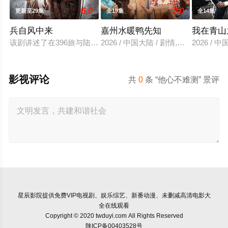
5.0
2.0
更新至29集
全19集
全14集
兵自风中来
嘉州水暖鸭先知
我在青山
该剧讲述了在396旅与陆军步兵学院联合举办的小型军事演习中
2026 / 中国大陆 / 剧情,国产
2026 / 
影视评论
共
0
条 “他心不难测” 景评
星辰影院
提供免费VIP电视剧、娱乐综艺、新番动漫、未删减高清电影大
全在线观看
Copyright © 2020 twduyi.com All Rights Reserved
陕ICP备00403528号