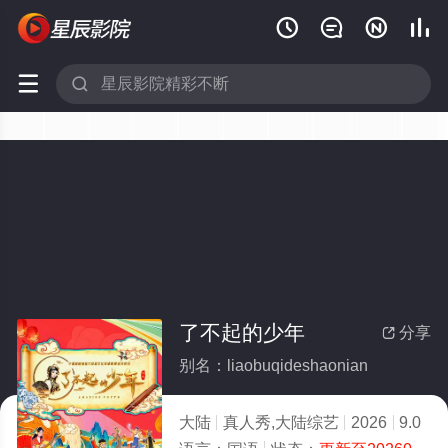






了不起的少年
分享

别名：liaobuqideshaonian
大陆
真人秀,大陆综艺
2026
9.0