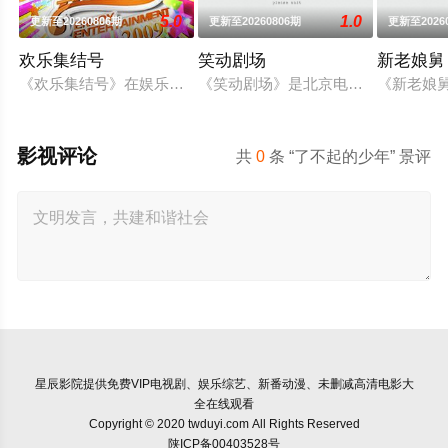
5.0
1.0
更新至20260806期
更新至20260806期
更新至2026
欢乐集结号
笑动剧场
新老娘舅
《欢乐集结号》在娱乐资讯类栏目中一枝独秀，领跑全国，是辽
《笑动剧场》是北京电视台文艺节目中心
《新老娘
影视评论
共
0
条 “了不起的少年” 景评
星辰影院
提供免费VIP电视剧、娱乐综艺、新番动漫、未删减高清电影大
全在线观看
Copyright © 2020 twduyi.com All Rights Reserved
陕ICP备00403528号