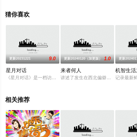
视，更多相关信息可移步至豆瓣综艺、电视猫或剧情网等
平台了解。
猜你喜欢
9.0
1.0
更新20231221
更新20240120（加更版）
更新202401
星月对话
来者何人
机智生活
《星月对话》是一档访谈类节目。主持人王江月用“人本关爱”的
讲述了发生在西北偏僻村落的一桩意
记录最新
相关推荐