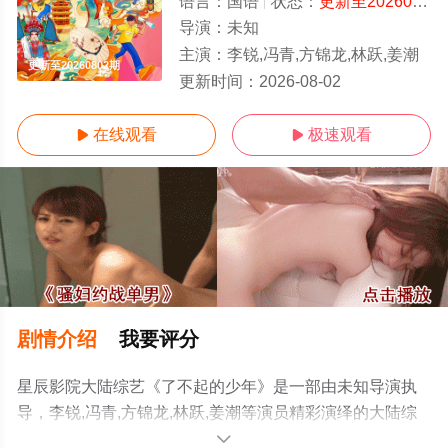
语言：
国语
状态：
更新至20260802期
导演：
未知
主演：
李锐,冯青,方锦龙,林跃,姜潮
更新至20260802期
更新时间：
2026-08-02
在线观看
极速观看


剧情介绍
我要评分
星辰影院大陆综艺《了不起的少年》是一部由未知导演执
导，李锐,冯青,方锦龙,林跃,姜潮等演员精彩演绎的大陆综
艺，手机免费观看高清无删减完整版综艺节目就上星辰影
