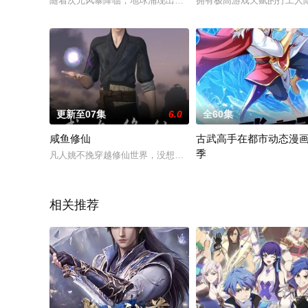
随着次元风暴降临，地球涌现出大量异次元领域，仙、佛、恶魔
拥有极高游戏天赋的打工人陆
更新至07集
6.0
全60集
咸鱼修仙
古武高手在都市动态漫画
季
凡人姚不挽穿越修仙世界，没想到唯一的金手指只有特效，开局
古武高手在都市动态漫画第4
相关推荐