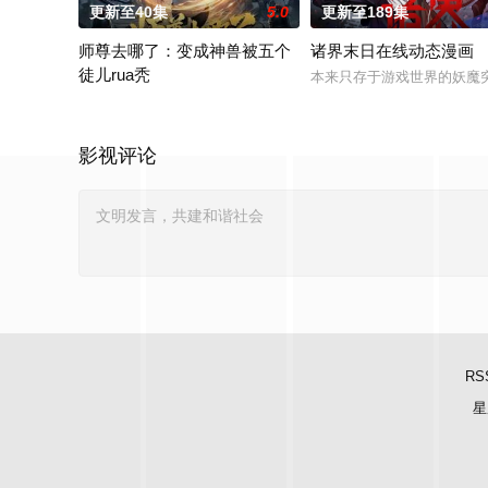
更新至40集
5.0
更新至189集
师尊去哪了：变成神兽被五个
诸界末日在线动态漫画
徒儿rua秃
本来只存于游戏世界的妖魔突
渡劫期魔尊白泽渡劫失败，竟重生为青云宗一只毫无灵力的熊猫
影视评论
RS
星