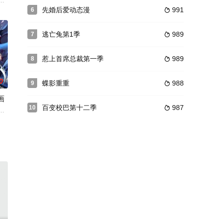
可以将现实世界转化为游戏
们常常违背游戏规则，欺负游戏里的NPC，为了避免自己
去混沌神骨，一剑斩杀，没想到穿越到另一个世界的傻子赘婿身上！开局就被
先婚后爱动态漫
991
6

不是动物园！这是一个弱肉强食却又奇妙的异世界！一场真实的策略性游戏，一
逃亡兔第1季
989
7

惹上首席总裁第一季
989
8

0
蝶影重重
988
9

画
百变校巴第十二季
987
10

时候，他未过门的妻子司木琪却和太子厮混在了一起，天佑王朝国主更是免去了
，高举地球文明的战旗，面对异界万族的恐怖狂潮。五十年后，孟超重生，发