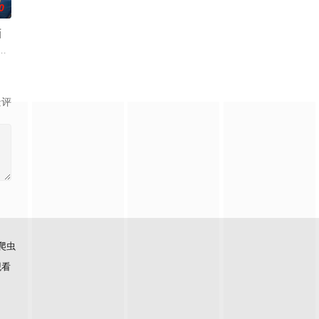
0
画
日尚未开始之时，利用战神系统与各种末日灾难、妖魔、邪
宇宙中遨游，寻找妻子转世重生的世界。神王唐三的妻子小舞因病去世，唐三
五位性格迥异的女徒弟宠到
景评
爬虫
观看