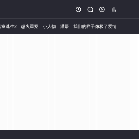




密室逃生2
怒火重案
小人物
猎屠
我们的样子像极了爱情