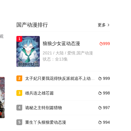
国产动漫排行
更多

观
1
狼狼少女蓝动态漫
999

2021 / 大陆 / 爱情,国产动漫
状态：全13集
太子妃只要我花得快反派就追不上动态漫
999
2

雄兵连之雄芯篇
998
3

诡秘之主特别篇猎物
997
4

0
重生丫头狠狠爱动态漫
994
5
