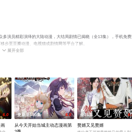
众多演员精彩演绎的大陆动漫，大结局剧情已揭晓（全13集），手机免费
可移步至豆瓣动漫、电视猫或剧情网等平台了解。
展开全部

6.0
更新至190集
6.0
全36集
6.
漫画
从今天开始当城主动态漫画第
赘婿又见赘婿
2季