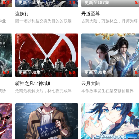
9.0
更新至51集
1.0
更新至187集
5.
盗妖行
丹道至尊
绝世造化神丹与逆天功法，仅凭一柄锈剑掀翻整片武道世界。双武魂同步觉醒，
业生返校担任临时“代课老师”！周瑜、诸葛亮展开启“双师对决”，以曜为首的
因一场以利益交换为目的的联姻，太玄楼刺客江元与九璇宗圣女韶月
古药大陆，万族林立，丹师为尊
8.0
更新至09集
8.0
更新至09集
8.
斩神之凡尘神域Ⅱ
云月大陆
天之力。 高能工作室出品，爱奇艺全网独播，敬请期待！
威胁来袭，天生废灵根的少年秦雨体内意外觉醒神力，被选中成为神秘至强功法
沧南危机解决后，林七夜完成津南山为期一年的守夜人集训考核，成为
本作故事发生在架空修仙世界—