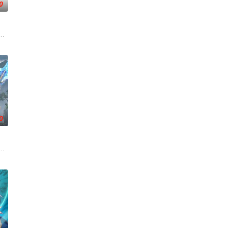
0
炼化万灵、参悟神魂两道同
“星之队”和在校生们，在与学长们的奇妙互动中制造爆笑
奉命成婚。两人在洞房夜发起暗杀，却发现彼此皆是不死之身。为了得到对方宗
；双生武脉，再现世间！醉卧美人膝，成就丹道至尊！
0
万物生的传承人。秦雨加入东大高武学院后逐渐结识侠肝义胆的
了正式的守夜人后，重回136小队，与伙伴再度开启一场与古神教会的崭新较
—云月大陆。大陆鼎盛时期由浣溪沙、赤霞峰、风吟山庄、无尘岛、轩辕门五