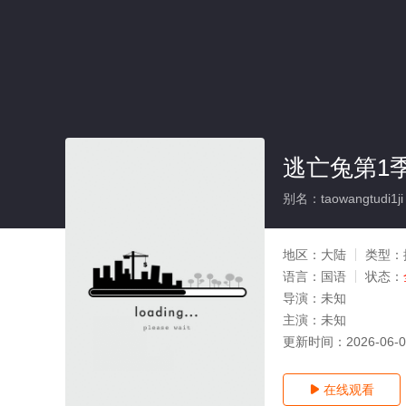
逃亡兔第1季
别名：taowangtudi1ji
地区：
大陆
类型：
语言：
国语
状态：
导演：
未知
主演：
未知
更新时间：
2026-06-
在线观看
