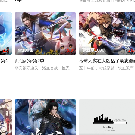
、天使、精灵等各种异次元生物降临地球。天才少年周文，凭借意外得来的一部
北，魂穿当下最热门游戏“九州世界”中，成为游戏NPC。然而，他一想到玩家
修仙者王战被青梅竹马的爱人剔
当游戏宅男穿越异界，御姐猫耳娘，萝莉狐耳娘，软妹兔耳娘……这
2.0
全100集
9.0
更新至100集
10.
第4
剑仙武帝第2季
地球人实在太凶猛了动态漫
就被太古圣地老祖收为弟子，随后一路横推，成为儒道双圣。
李安镇守边关，浴血奋战，挽天佑王朝于将倾，然而在他为国杀敌的
五十年前，龙城穿越，铁血孤军
季