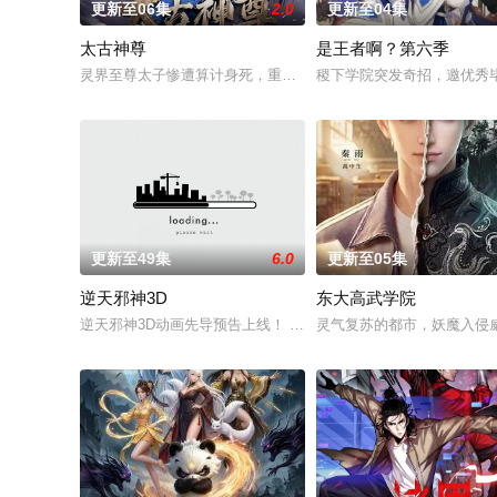
更新至06集
2.0
更新至04集
太古神尊
是王者啊？第六季
灵界至尊太子惨遭算计身死，重生跌落凡尘沦为底层杂役！身怀
稷下学院突发奇招，邀优秀毕
更新至49集
6.0
更新至05集
逆天邪神3D
东大高武学院
逆天邪神3D动画先导预告上线！ 掌天毒之珠，承邪神之血，修逆
灵气复苏的都市，妖魔入侵