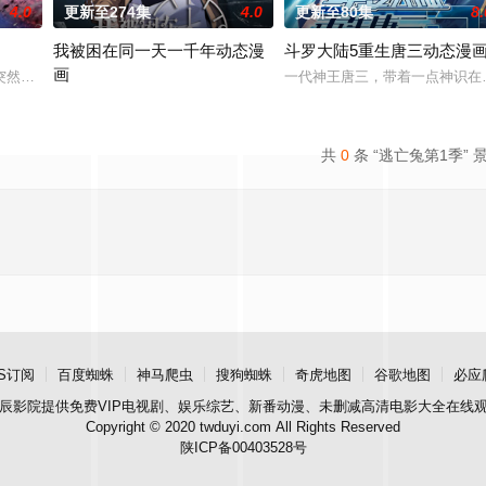
4.0
更新至274集
4.0
更新至80集
8.
我被困在同一天一千年动态漫
斗罗大陆5重生唐三动态漫
画
然在现实世界降临，资深玩家顾青山与最终 boss 同归于尽后，穿越回到末
一代神王唐三，带着一点神识在
幼崽！绑定三界羁绊系统，需靠徒弟爱慕值才能恢复人身。他被迫卖萌躺平，被
2024 / 大陆 / 国产动漫
共
0
条 “逃亡兔第1季” 
S订阅
百度蜘蛛
神马爬虫
搜狗蜘蛛
奇虎地图
谷歌地图
必应
辰影院
提供免费VIP电视剧、娱乐综艺、新番动漫、未删减高清电影大全在线
Copyright © 2020 twduyi.com All Rights Reserved
陕ICP备00403528号