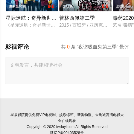
9.0
5.0
更新至03集
全18集
全8集
星际迷航：奇异新世界第四季
普林西佩第二季
毒药2020
《星际迷航：奇异新世界》已续订第四季。
2015 / 西班牙 / 亚历克斯·冈萨雷
艺名“毒药
影视评论
共
0
条 “夜访吸血鬼第三季” 景评
星辰影院
提供免费VIP电视剧、娱乐综艺、新番动漫、未删减高清电影大
全在线观看
Copyright © 2020 twduyi.com All Rights Reserved
陕ICP备00403528号