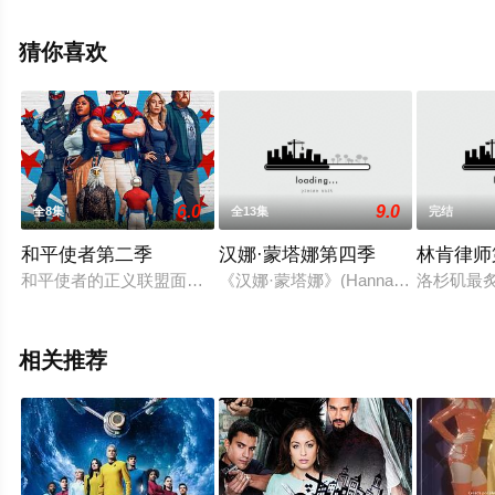
阿特金斯,艾拉·巴伦坦,卢克·布兰登·菲尔德,克里斯托弗·海
尔达尔,Ryan,Kattner,保罗·曼奇尼,谢默斯·帕特森,诺亚·雷
猜你喜欢
德,珍妮·塞拉尔等演员精彩演绎的美国电视剧，大结局剧情
已揭晓（全7集），手机免费观看高清无删减完整版电视剧
全集就上星辰影视，更多相关信息可移步至豆瓣电视剧、
电视猫或剧情网等平台了解。
6.0
9.0
全8集
全13集
完结
和平使者第二季
汉娜·蒙塔娜第四季
林肯律师
和平使者的正义联盟面试似乎不太顺利，同时他和朋友们面对着
《汉娜·蒙塔娜》(Hannah Montana)
洛杉矶最炙
相关推荐