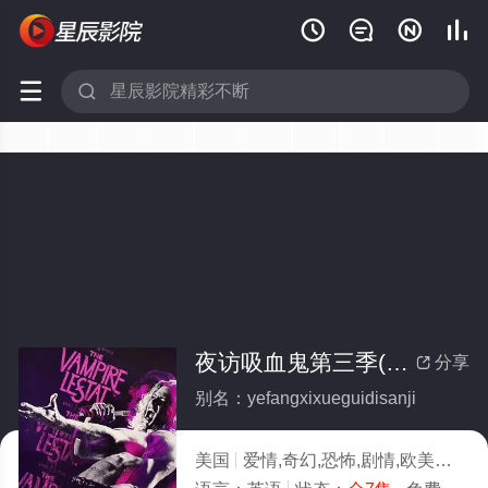






夜访吸血鬼第三季(全集)
分享

别名：yefangxixueguidisanji
美国
爱情,奇幻,恐怖,剧情,欧美
2026