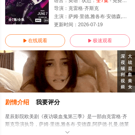
语言：
英语
状态：
全7集
- 免费在线观看
导演：
克雷格·齐斯克
主演：
萨姆·里德,雅各布·安德森,阿萨德·扎曼,德莱尼·海勒斯,詹妮弗·艾莉,埃里克·博高森,希拉·
全7集/全集
更新时间：
2026-07-19
在线观看
极速观看


剧情介绍
我要评分
星辰影院欧美剧《夜访吸血鬼第三季》是一部由克雷格·齐
斯克导演执导，萨姆·里德,雅各布·安德森,阿萨德·扎曼,德莱
尼·海勒斯,詹妮弗·艾莉,埃里克·博高森,希拉·阿蒂姆,达米恩·
